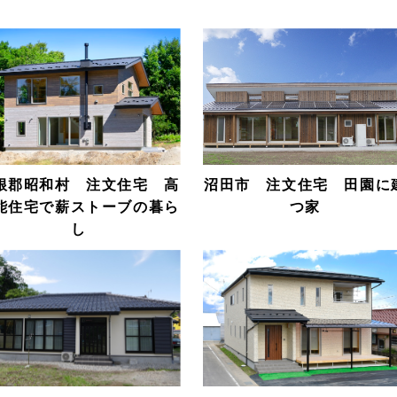
根郡昭和村 注文住宅 高
沼田市 注文住宅 田園に
能住宅で薪ストーブの暮ら
つ家
し