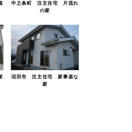
根
中之条町 注文住宅 片流れ
の家
家
沼田市 注文住宅 家事楽な
家