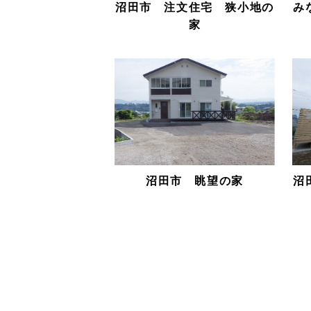
沼田市 注文住宅 狭小地の
み
家
沼田市 眺望の家
沼